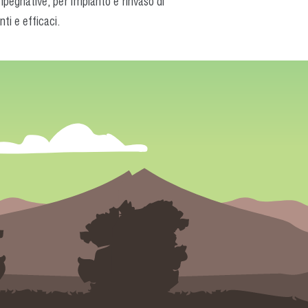
impegnative, per impianto e rinvaso di
ti e efficaci.