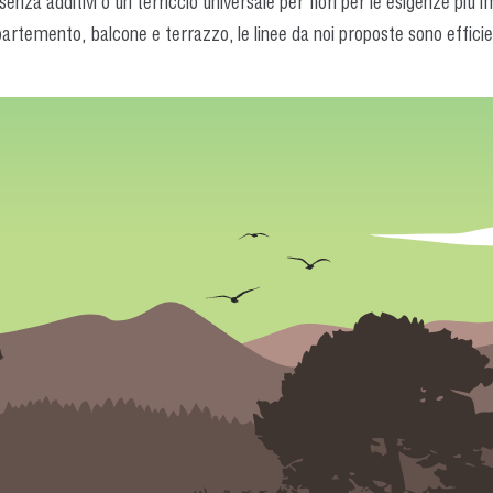
enza additivi o un terriccio universale per fiori per le esigenze più 
artemento, balcone e terrazzo, le linee da noi proposte sono efficien