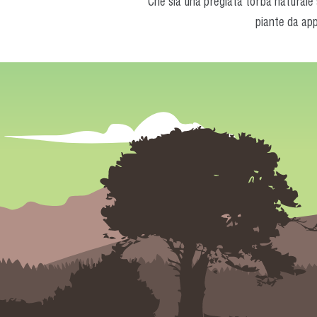
Che sia una pregiata torba naturale s
piante da app